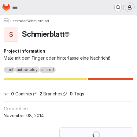
Homepage
Skip to main content
M
Hacksaar
Schmierblatt
Schmierblatt
S
Project information
Male mit dem Finger oder hinterlasse eine Nachricht!
html
autodeploy
shared
0
 Commits
2
 Branches
0
 Tags
Created on
November 08, 2014
Loading